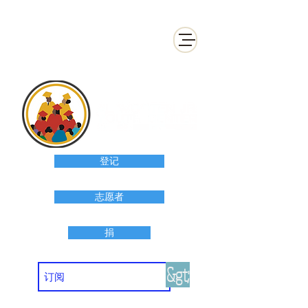
登记
志愿者
捐
&gt;