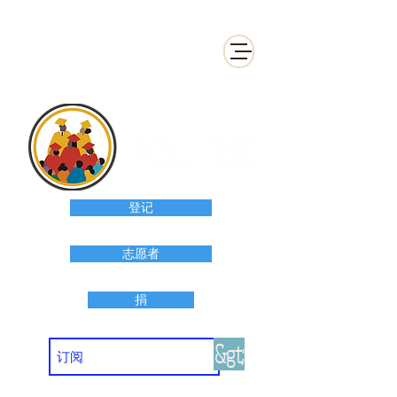
登记
志愿者
捐
&gt;