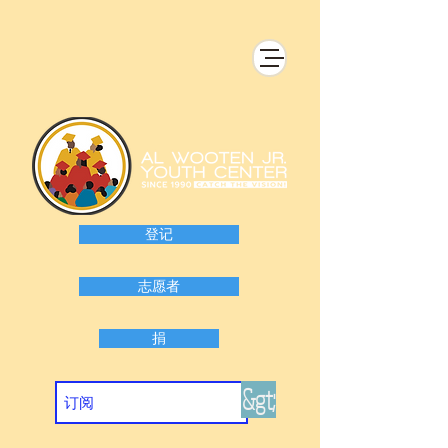
登记
志愿者
捐
&gt;