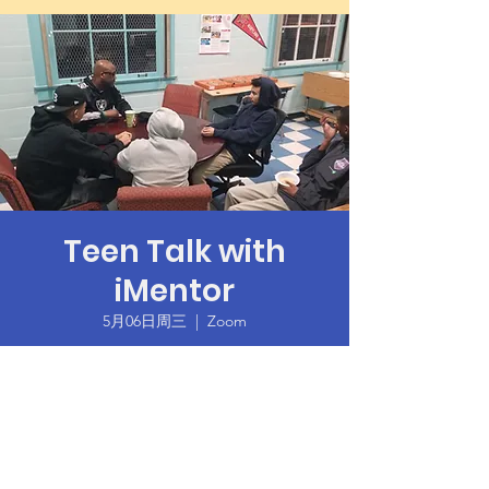
Teen Talk with
iMentor
5月06日周三
  |  
Zoom
Time & Location
2020年5月06日 18:00 – 19:30
Zoom