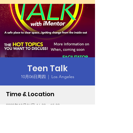
Teen Talk
10月06日周四
  |  
Los Angeles
Time & Location
2022年10月06日 16:30 – 18:00
Los Angeles, 9106 S Western Ave, Los
Angeles, CA 90047, USA