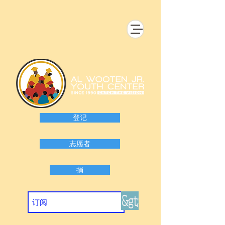
登记
志愿者
捐
&gt;