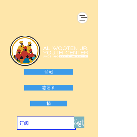
登记
志愿者
捐
&gt;