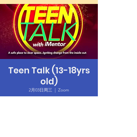
Teen Talk (13-18yrs
old)
2月03日周三
  |  
Zoom
Time & Location
2021年2月03日 18:00 – GMT-8 19:30
Zoom