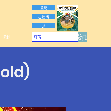
登记
志愿者
捐
&gt;
接触
 old)