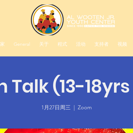
家
General
关于
程式
活动
支持者
视频
 Talk (13-18yrs
1月27日周三
  |  
Zoom