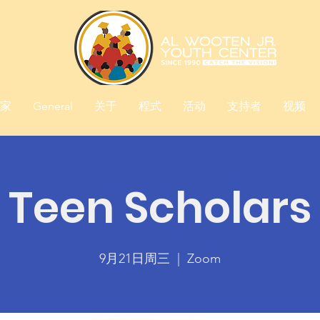
家
General
关于
程式
活动
支持者
视频
Teen Scholars
9月21日周三
  |  
Zoom