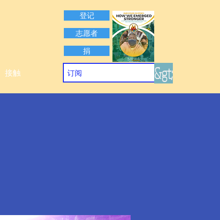
登记
志愿者
捐
&gt;
接触