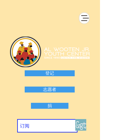
登记
志愿者
捐
&gt;