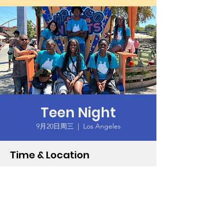
Teen Night
9月20日周三
  |  
Los Angeles
Time & Location
2023年9月20日 18:00 – 19:30
Los Angeles, 9106 S Western Ave, Los
Angeles, CA 90047, USA