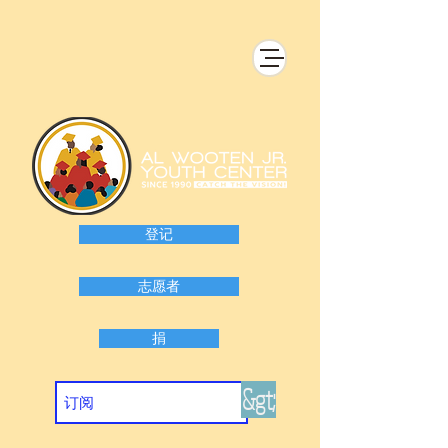
登记
志愿者
捐
&gt;