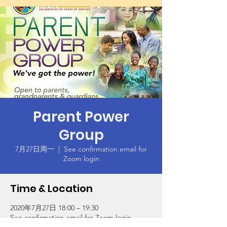
Parent Power
Group
7月27日周一
  |  
See confirmation email for
Zoom login
Time & Location
2020年7月27日 18:00 – 19:30
See confirmation email for Zoom login