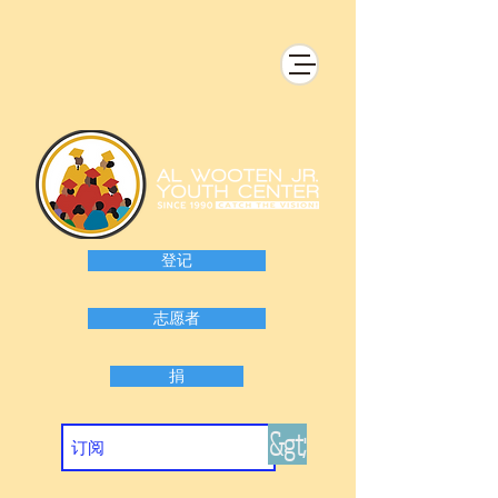
登记
志愿者
捐
&gt;