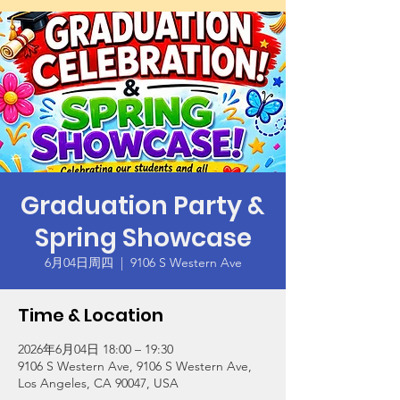
Graduation Party &
Spring Showcase
6月04日周四
  |  
9106 S Western Ave
Time & Location
2026年6月04日 18:00 – 19:30
9106 S Western Ave, 9106 S Western Ave,
Los Angeles, CA 90047, USA