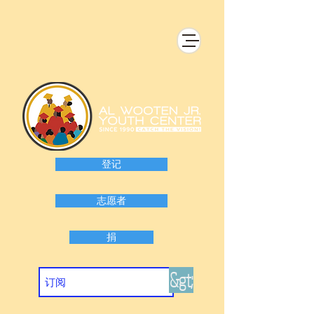
登记
志愿者
捐
&gt;