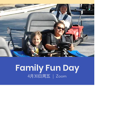
Family Fun Day
4月30日周五
  |  
Zoom
Time & Location
2021年4月30日 18:00 – GMT-7 19:30
Zoom
Guests