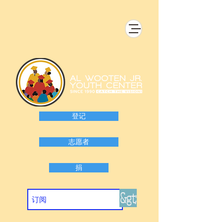
登记
志愿者
捐
&gt;