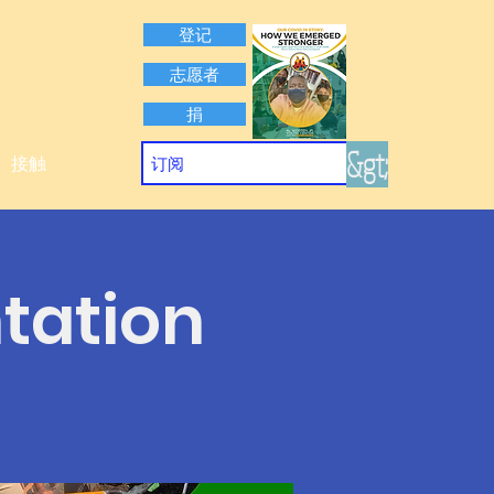
登记
志愿者
捐
&gt;
接触
ntation