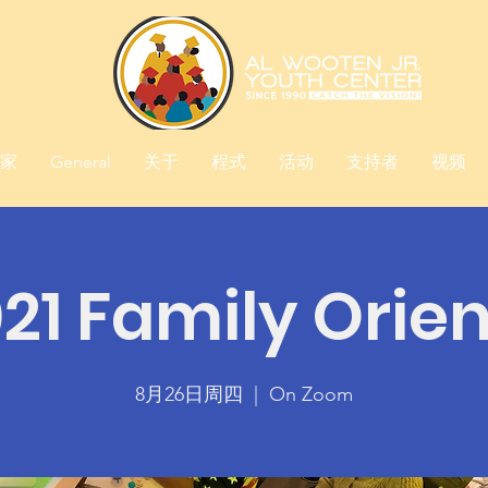
家
General
关于
程式
活动
支持者
视频
021 Family Orie
8月26日周四
  |  
On Zoom