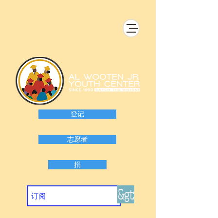
登记
志愿者
捐
&gt;