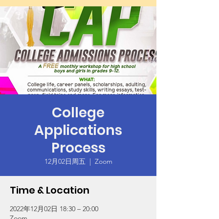
College
Applications
Process
12月02日周五
  |  
Zoom
Time & Location
2022年12月02日 18:30 – 20:00
Zoom