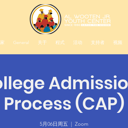
家
General
关于
程式
活动
支持者
视频
llege Admissi
Process (CAP)
5月06日周五
  |  
Zoom