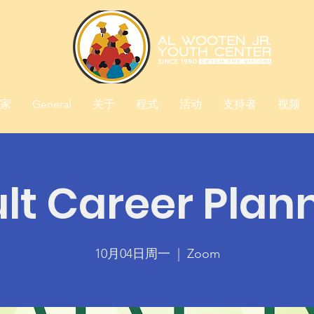
家
General
关于
程式
活动
支持者
视频
lt Career Plan
10月04日周一
  |  
Zoom