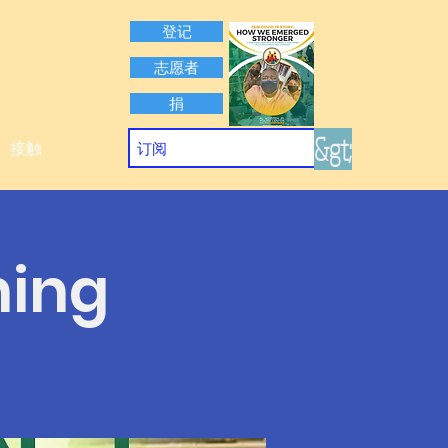
登记
志愿者
捐
&gt;
接触
ning