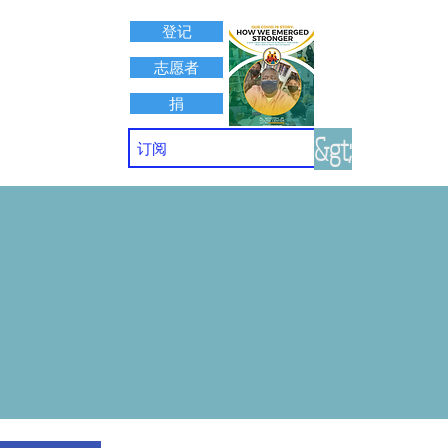
登记
志愿者
捐
&gt;
接触