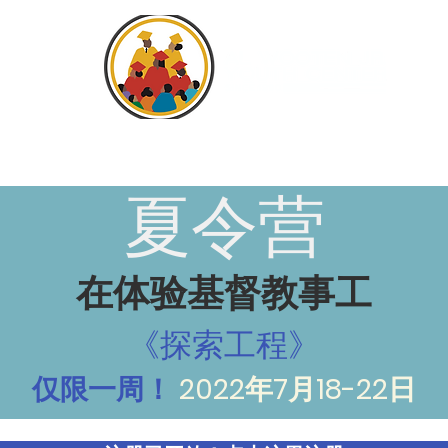
家
General
关于
程式
活动
支持者
视频
夏令营
在体验基督教事工
《探索工程》
仅限一周！
2022年7月18-22日