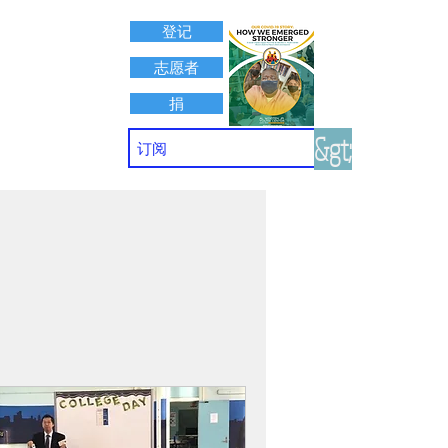
登记
志愿者
捐
&gt;
接触